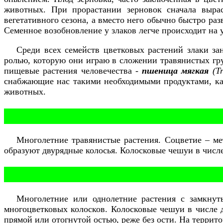
животных. При прорастании зерновок сначала вырас
вегетативного сезона, а вместо него обычно быстро р
Семенное возобновление у злаков легче происходит на
Среди всех семейств цветковых растений злаки за
ролью, которую они играю в сложении травянистых гру
пищевые растения человечества -
пшеница мягкая
(Tr
снабжающие нас такими необходимыми продуктами, как
животных.
Многолетние травянистые растения. Соцветие – мет
образуют двурядные колосья. Колосковые чешуи в числе
Многолетние или однолетние растения с замкну
многоцветковых колосков. Колосковые чешуи в числе д
прямой или отогнутой остью, реже без ости. На террит