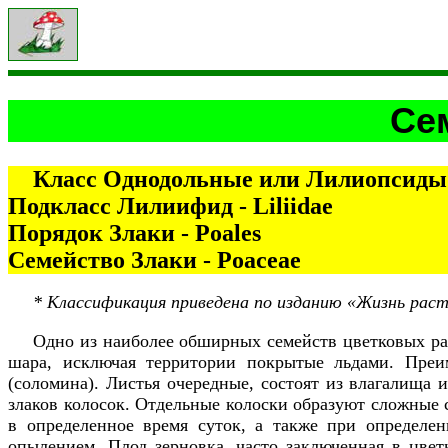
Се
Класс Однодольные или Лилиопсиды 
Подкласс Лилиифид - Liliidae
Порядок Злаки - Poales
Семейство Злаки - Poaceae
* Классификация приведена по изданию «Жизнь раст
Одно из наиболее обширных семейств цветковых рас
шара, исключая территории покрытые льдами. Преим
(соломина). Листья очередные, состоят из влагалища 
злаков колосок. Отдельные колоски образуют сложные 
в определенное время суток, а также при определе
опылением. Плод зерновка, часто заключенная в цве