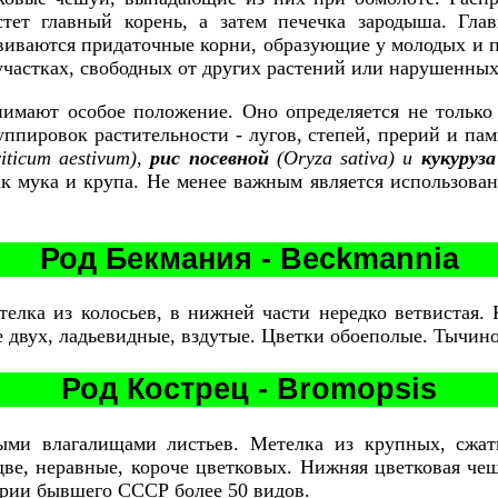
тет главный корень, а затем печечка зародыша. Гл
азвиваются придаточные корни, образующие у молодых и 
 участках, свободных от других растений или нарушенны
нимают особое положение. Оно определяется не только
ппировок растительности - лугов, степей, прерий и пам
iticum aestivum),
рис посевной
(Oryza sativa) и
кукуруза
 мука и крупа. Не менее важным является использован
Род Бекмания - Beckmannia
елка из колосьев, в нижней части нередко ветвистая. 
 двух, ладьевидные, вздутые. Цветки обоеполые. Тычино
Род Кострец - Bromopsis
тыми влагалищами листьев. Метелка из крупных, сжа
ве, неравные, короче цветковых. Нижняя цветковая чеш
ории бывшего СССР более 50 видов.