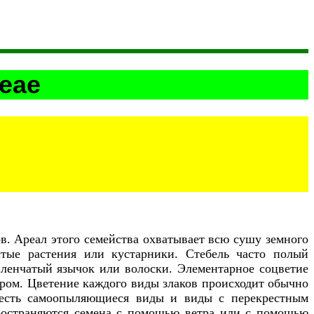
eae
в. Ареал этого семейства охватывает всю сушу земного
стые растения или кустарники. Стебель часто полый
 пленчатый язычок или волоски. Элементарное соцветие
тром. Цветение каждого виды злаков происходит обычно
в есть самоопыляющиеся виды и виды с перекрестным
пространяются семена с помощью ветра или с помощью