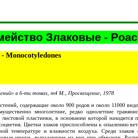
мейство Злаковые - Poac
- Monocotyledones
ений» в 6-ти томах, т4 М., Просвещение, 1978
тений, содержащие около 900 родов и около 11000 видо
ущественно многолетние, редко однолетние травяни
и листовой пластинки, в основании которой находится
соцветия. Цветки злаков приспособлены к опылению ве
нной температуре и влажности воздуха. Среди злако
тковые чешуи, выпадающие из них при обмолоте. Рас