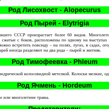
Род Лисохвост - Alopecurus
Род Пырей -
Elytrigia
ывшего СССР произрастает более 60 видов. Многолетн
, сжатые с боков, расположены по одному на выступа
жно встретить повсюду – на полях, лугах, в садах, ого
ырей иногда разделяют на два рода – пырей и житняк.
Род Тимофеевка - Phleum
индрической колосовидной метелкой. Колоски мелкие, о
Род Ячмень - Hordeum
е или многолетние травы.